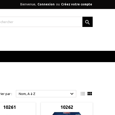
Bienvenue,
Connexion
ou
Créez votre compte




rier par :
Nom, A à Z
10261
10262