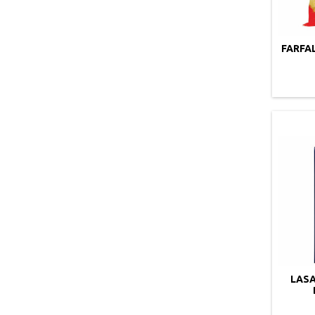
FARFA
LAS