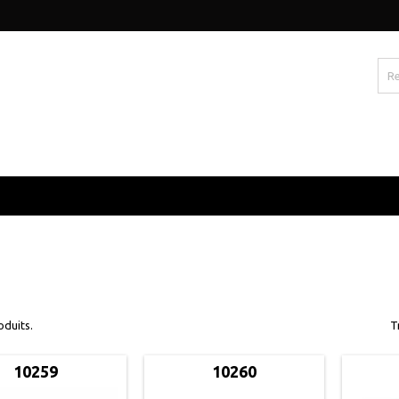
S
roduits.
T
10259
10260