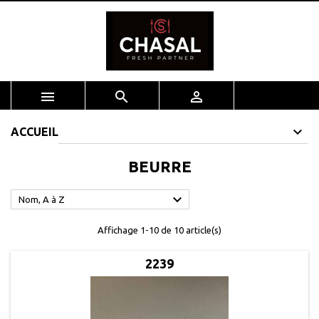



ACCUEIL
BEURRE

Nom, A à Z
Affichage 1-10 de 10 article(s)
2239