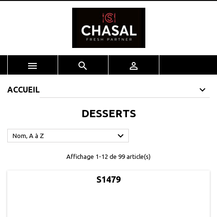



ACCUEIL
DESSERTS

Nom, A à Z
Affichage 1-12 de 99 article(s)
S1479