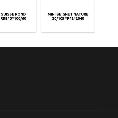
 SUISSE ROND
MINI BEIGNET NATURE
CROISS
RRE*D*100/60
20/105 *P4242040
FRAMB
2204190