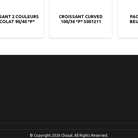
SANT 2 COULEURS
CROISSANT CURVED
PAC
OLAT 90/40 *P*
100/36 *P* 5001211
BEU
5001673
© Copyright 2026 Chasal. All Rights Reserved.