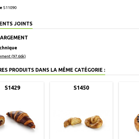
e
S11090
ENTS JOINTS
HARGEMENT
echnique
ement (97.66k)
RES PRODUITS DANS LA MÊME CATÉGORIE :
S1429
S1450