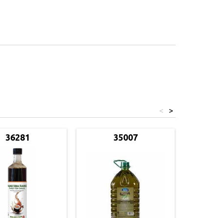
<
>
36281
35007