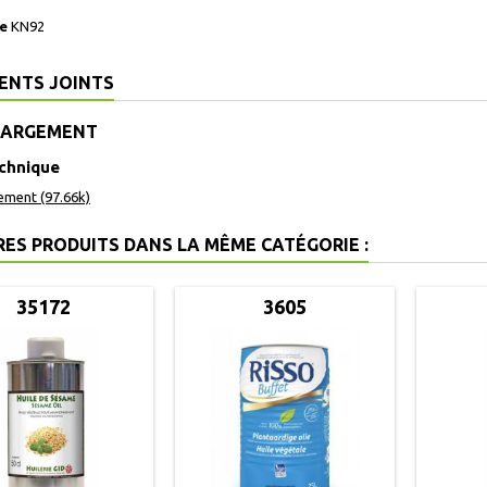
e
KN92
ENTS JOINTS
HARGEMENT
echnique
ement (97.66k)
RES PRODUITS DANS LA MÊME CATÉGORIE :
35172
3605