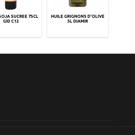
SOJA SUCREE 75CL
HUILE GRIGNONS D'OLIVE
MARGAR
GID C12
5L DIAMIR
ROTI