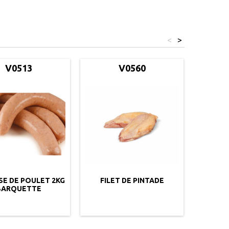
<
>
V0513
V0560
SE DE POULET 2KG
FILET DE PINTADE
MAGRE
BARQUETTE
SUD O