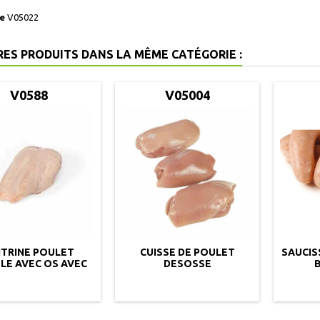
e
V05022
RES PRODUITS DANS LA MÊME CATÉGORIE :
V0588
V05004
ITRINE POULET
CUISSE DE POULET
SAUCIS
LE AVEC OS AVEC
DESOSSE
AU VRAC 10KG