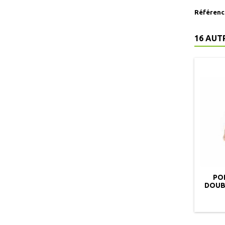
Référenc
16 AUT
PO
DOUB
PE