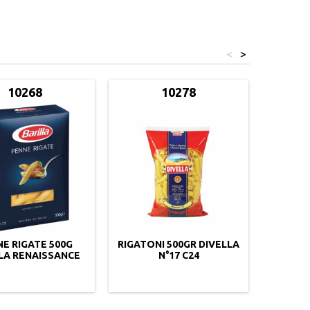
<
>
10268
10278
E RIGATE 500G
RIGATONI 500GR DIVELLA
CAPELL
LA RENAISSANCE
N°17 C24
REN
C12