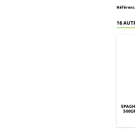
Référenc
16 AUT
SPAGH
500GR