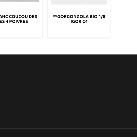
LANC COUCOU DES
**GORGONZOLA BIO 1/8
**LI
ES 4 POIVRES
IGOR C4
A