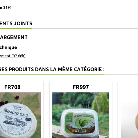
e
3192
ENTS JOINTS
HARGEMENT
echnique
ement (97.66k)
RES PRODUITS DANS LA MÊME CATÉGORIE :
FR708
FR997